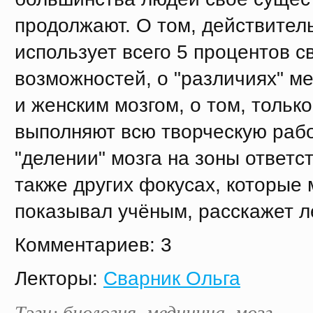
продолжают. О том, действител
использует всего 5 процентов с
возможностей, о "различиях" м
и женским мозгом, о том, тольк
выполняют всю творческую рабо
"делении" мозга на зоны ответс
также других фокусах, которые 
показывал учёным, расскажет л
Комментариев: 3
Лекторы:
Сварник Ольга
Тэги:
биология
,
медицина
,
мозг